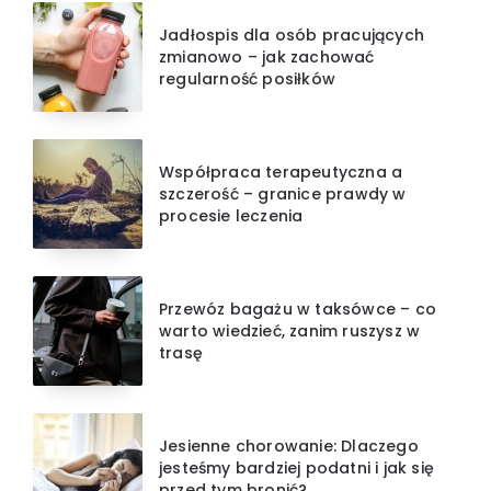
Jadłospis dla osób pracujących
zmianowo – jak zachować
regularność posiłków
Współpraca terapeutyczna a
szczerość – granice prawdy w
procesie leczenia
Przewóz bagażu w taksówce – co
warto wiedzieć, zanim ruszysz w
trasę
Jesienne chorowanie: Dlaczego
jesteśmy bardziej podatni i jak się
przed tym bronić?