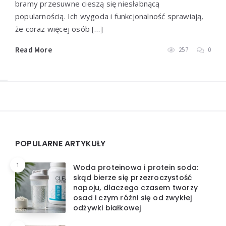
bramy przesuwne cieszą się niesłabnącą
popularnością. Ich wygoda i funkcjonalność sprawiają,
że coraz więcej osób […]
Read More
257
0
Widgets
POPULARNE ARTYKUŁY
1
Woda proteinowa i protein soda:
skąd bierze się przezroczystość
napoju, dlaczego czasem tworzy
osad i czym różni się od zwykłej
odżywki białkowej