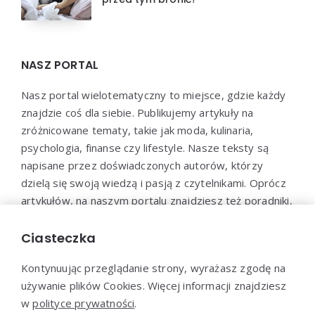
NASZ PORTAL
Nasz portal wielotematyczny to miejsce, gdzie każdy
znajdzie coś dla siebie. Publikujemy artykuły na
zróżnicowane tematy, takie jak moda, kulinaria,
psychologia, finanse czy lifestyle. Nasze teksty są
napisane przez doświadczonych autorów, którzy
dzielą się swoją wiedzą i pasją z czytelnikami. Oprócz
artykułów, na naszym portalu znajdziesz też poradniki,
testy, ciekawostki oraz wiele innych atrakcji. Nasz cel
to dostarczanie wartościowych treści i inspiracji dla
Ciasteczka
każdego, kto chce rozwijać się i poznawać świat.
Kontynuując przeglądanie strony, wyrażasz zgodę na
używanie plików Cookies. Więcej informacji znajdziesz
w
polityce prywatności
.