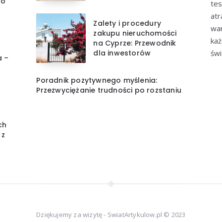
do
tes
atr
Zalety i procedury
war
zakupu nieruchomości
każ
na Cyprze: Przewodnik
dla inwestorów
świ
a –
Poradnik pozytywnego myślenia:
Przezwyciężanie trudności po rozstaniu
ch
 z
Dziękujemy za wizytę - SwiatArtykulow.pl © 2023