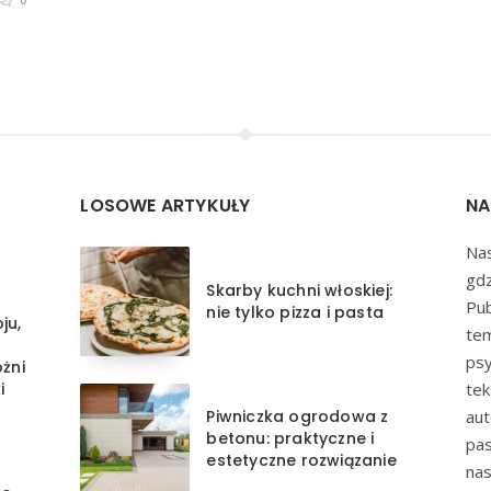
LOSOWE ARTYKUŁY
NA
Nas
gdz
Skarby kuchni włoskiej:
Pub
nie tylko pizza i pasta
ju,
tem
psy
żni
i
tek
Piwniczka ogrodowa z
aut
betonu: praktyczne i
pas
estetyczne rozwiązanie
nas