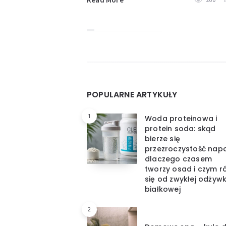
Widgets
POPULARNE ARTYKUŁY
1
Woda proteinowa i
protein soda: skąd
bierze się
przezroczystość napo
dlaczego czasem
tworzy osad i czym ró
się od zwykłej odżywk
białkowej
2