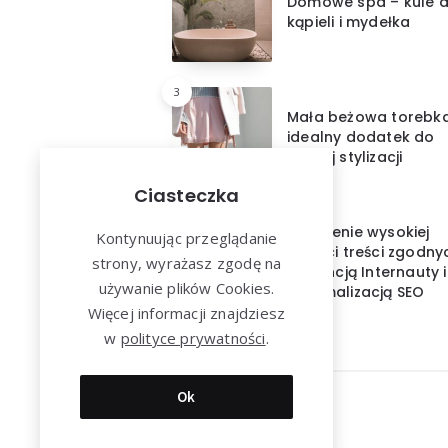
Domowe spa – kule 
kąpieli i mydełka
3
Mała beżowa torebk
idealny dodatek do
każdej stylizacji
Ciasteczka
4
Tworzenie wysokiej
Kontynuując przeglądanie
jakości treści zgodny
strony, wyrażasz zgodę na
z intencją Internauty i
używanie plików Cookies.
optymalizacją SEO
Więcej informacji znajdziesz
w
polityce prywatności
.
Ok