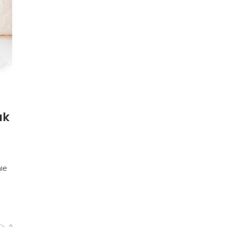
ak
ie
0