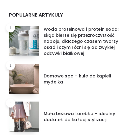
Widgets
POPULARNE ARTYKUŁY
1
Woda proteinowa i protein soda:
skąd bierze się przezroczystość
napoju, dlaczego czasem tworzy
osad i czym różni się od zwykłej
odżywki białkowej
2
Domowe spa – kule do kąpieli i
mydełka
3
Mała beżowa torebka – idealny
dodatek do każdej stylizacji