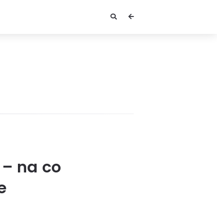
 – na co
e