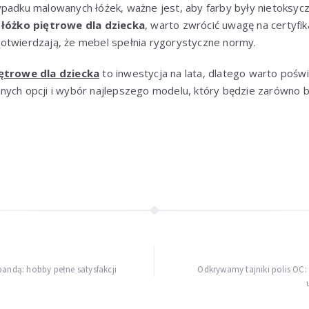
ypadku malowanych łóżek, ważne jest, aby farby były nietoksyc
c
łóżko piętrowe dla dziecka
, warto zwrócić uwagę na certyfika
otwierdzają, że mebel spełnia rygorystyczne normy.
iętrowe dla dziecka
to inwestycja na lata, dlatego warto poświ
ych opcji i wybór najlepszego modelu, który będzie zarówno be
pandą: hobby pełne satysfakcji
Odkrywamy tajniki polis OC: