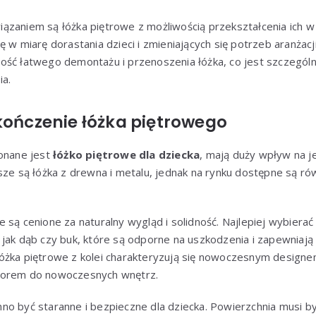
ązaniem są łóżka piętrowe z możliwością przekształcenia ich w
ę w miarę dorastania dzieci i zmieniających się potrzeb aranżac
ość łatwego demontażu i przenoszenia łóżka, co jest szczegól
ia.
kończenie łóżka piętrowego
konane jest
łóżko piętrowe dla dziecka
, mają duży wpływ na j
jsze są łóżka z drewna i metalu, jednak na rynku dostępne są 
 są cenione za naturalny wygląd i solidność. Najlepiej wybiera
jak dąb czy buk, które są odporne na uszkodzenia i zapewniają
óżka piętrowe z kolei charakteryzują się nowoczesnym designem
borem do nowoczesnych wnętrz.
o być staranne i bezpieczne dla dziecka. Powierzchnia musi by