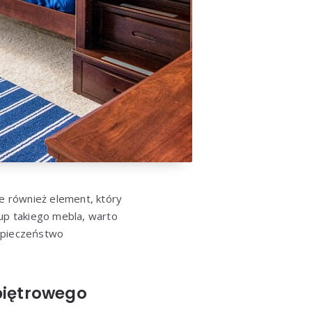
le również element, który
kup takiego mebla, warto
ezpieczeństwo
piętrowego