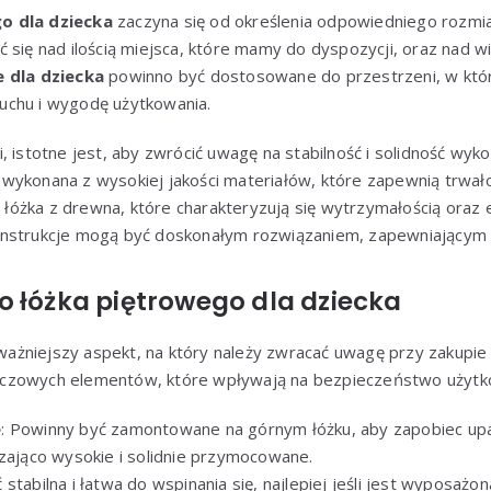
o dla dziecka
zaczyna się od określenia odpowiedniego rozmiar
 się nad ilością miejsca, które mamy do dyspozycji, oraz nad 
 dla dziecka
powinno być dostosowane do przestrzeni, w któr
uchu i wygodę użytkowania.
, istotne jest, aby zwrócić uwagę na stabilność i solidność wyko
wykonana z wysokiej jakości materiałów, które zapewnią trwał
óżka z drewna, które charakteryzują się wytrzymałością ora
nstrukcje mogą być doskonałym rozwiązaniem, zapewniającym 
o łóżka piętrowego dla dziecka
ważniejszy aspekt, na który należy zwracać uwagę przy zakupi
a kluczowych elementów, które wpływają na bezpieczeństwo użyt
e
: Powinny być zamontowane na górnym łóżku, aby zapobiec upa
czająco wysokie i solidnie przymocowane.
ć stabilna i łatwa do wspinania się, najlepiej jeśli jest wyposaż