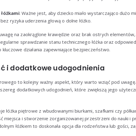
 łóżkami
: Ważne jest, aby dziecko miało wystarczająco dużo m
 bez ryzyka uderzenia głową o dolne łóżko.
uwagę na zaokrąglone krawędzie oraz brak ostrych elementów,
 Regularne sprawdzanie stanu technicznego łóżka oraz odpowi
 kluczowe działania zapewniające bezpieczeństwo.
ć i dodatkowe udogodnienia
ętrowego to kolejny ważny aspekt, który warto wziąć pod uwagę
zereg dodatkowych udogodnień, które zwiększą jego użyteczn
je łóżka piętrowe z wbudowanymi biurkami, szafkami czy półkam
ć miejsca i stworzenie zorganizowanej przestrzeni do nauki i 
lnym łóżkiem to doskonała opcja dla rodzeństwa lub gości, 