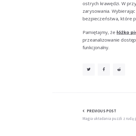
ostrych krawędzi. W prz
zarysowania. Wybierają
bezpieczeństwa, które p
Pamiętajmy, że
łóżko p
przeanalizowanie dostępn
funkcjonalny.
Nawigacja
PREVIOUS POST
Magia układania puzzli z rudą 
wpisu