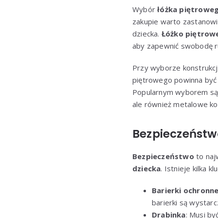
Wybór
łóżka piętroweg
zakupie warto zastanowić
dziecka.
Łóżko piętrowe
aby zapewnić swobodę r
Przy wyborze konstrukcji
piętrowego powinna być 
Popularnym wyborem są ł
ale również metalowe ko
Bezpieczeństw
Bezpieczeństwo
to naj
dziecka
. Istnieje kilk
Barierki ochronn
barierki są wystar
Drabinka
: Musi by