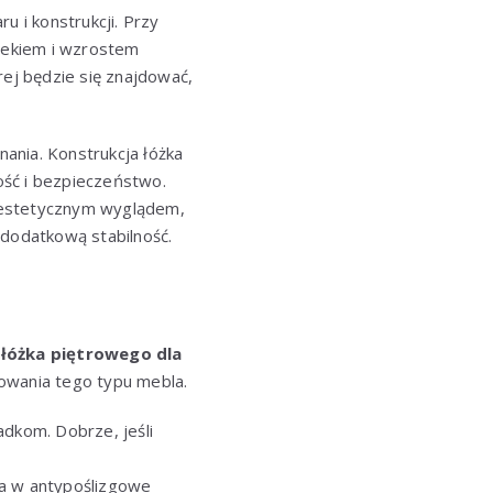
u i konstrukcji. Przy
wiekiem i wzrostem
ej będzie się znajdować,
nania. Konstrukcja łóżka
ość i bezpieczeństwo.
z estetycznym wyglądem,
dodatkową stabilność.
e
łóżka piętrowego dla
kowania tego typu mebla.
dkom. Dobrze, jeśli
ona w antypoślizgowe