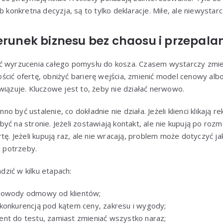
b konkretna decyzja, są to tylko deklaracje. Miłe, ale niewystarc
erunek biznesu bez chaosu i przepala
ć wyrzucenia całego pomysłu do kosza. Czasem wystarczy zmie
cić ofertę, obniżyć barierę wejścia, zmienić model cenowy alb
wiązuje. Kluczowe jest to, żeby nie działać nerwowo.
 być ustalenie, co dokładnie nie działa. Jeżeli klienci klikają re
yć na stronie. Jeżeli zostawiają kontakt, ale nie kupują po roz
tę. Jeżeli kupują raz, ale nie wracają, problem może dotyczyć j
j potrzeby.
zić w kilku etapach:
powody odmowy od klientów;
konkurencją pod kątem ceny, zakresu i wygody;
nt do testu, zamiast zmieniać wszystko naraz;