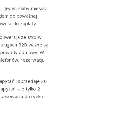
i. Jeden słaby miesiąc
wodem do poważnej
towość do zapłaty.
konwersja ze strony
 usługach B2B ważne są
az powody odmowy. W
telefonów, rezerwacji,
zapytań i sprzedaje 20
apytań, ale tylko 2
dopasowaniu do rynku.