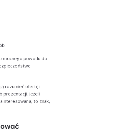
ób.
jąco mocnego powodu do
 bezpieczeństwo
ją rozumieć ofertę i
prezentacji. Jeżeli
zainteresowana, to znak,
upować