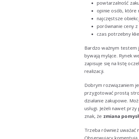
powtarzalność zak
opinie osób, które n
najczęstsze obiekcj
porównanie ceny z 
czas potrzebny klie
Bardzo ważnym testem jes
bywają mylące. Rynek wer
zapisuje się na listę o
realizacji.
Dobrym rozwiązaniem je
przygotować prostą stro
działanie zakupowe. Moż
usługi. Jeżeli nawet prz
znak, że
zmiana pomysł
Trzeba również uważać n
Obserwujący komentują, ż