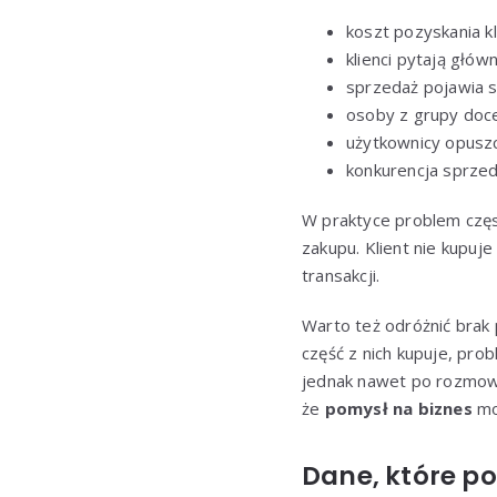
koszt pozyskania kl
klienci pytają głów
sprzedaż pojawia s
osoby z grupy docel
użytkownicy opuszc
konkurencja sprzed
W praktyce problem częs
zakupu. Klient nie kupuj
transakcji.
Warto też odróżnić brak 
część z nich kupuje, pro
jednak nawet po rozmowie
że
pomysł na biznes
mo
Dane, które p