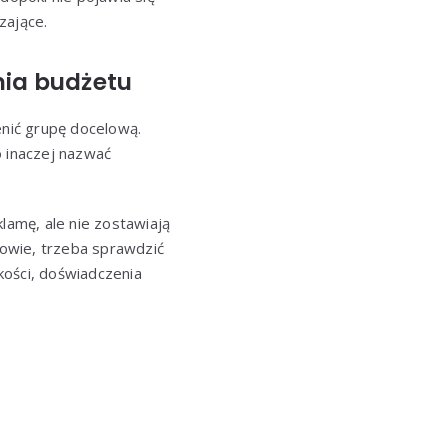
zające.
nia budżetu
nić grupę docelową.
o inaczej nazwać
klamę, ale nie zostawiają
mowie, trzeba sprawdzić
akości, doświadczenia