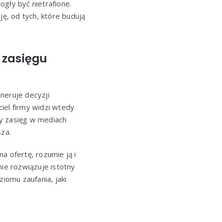
gły być nietrafione.
ję, od tych, które budują
 zasięgu
neruje decyzji
ciel firmy widzi wtedy
cy zasięg w mediach
sza.
na ofertę, rozumie ją i
nie rozwiązuje istotny
iomu zaufania, jaki