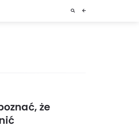
poznać, że
nić