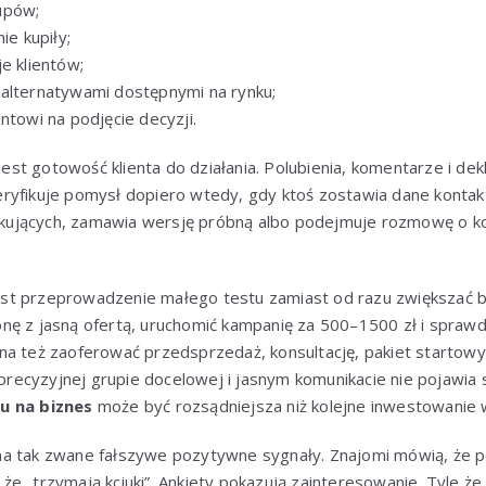
upów;
ie kupiły;
e klientów;
alternatywami dostępnymi na rynku;
ntowi na podjęcie decyzji.
t gotowość klienta do działania. Polubienia, komentarze i dek
yfikuje pomysł dopiero wtedy, gdy ktoś zostawia dane kontakto
czekujących, zamawia wersję próbną albo podejmuje rozmowę o k
st przeprowadzenie małego testu zamiast od razu zwiększać 
nę z jasną ofertą, uruchomić kampanię za 500–1500 zł i sprawd
na też zaoferować przedsprzedaż, konsultację, pakiet startowy
y precyzyjnej grupie docelowej i jasnym komunikacie nie pojawia 
u na biznes
może być rozsądniejsza niż kolejne inwestowanie 
a tak zwane fałszywe pozytywne sygnały. Znajomi mówią, że p
e „trzymają kciuki”. Ankiety pokazują zainteresowanie. Tyle że 