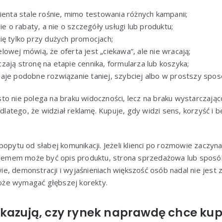
ienta stale rośnie, mimo testowania różnych kampanii;
nie o rabaty, a nie o szczegóły usługi lub produktu;
ię tylko przy dużych promocjach;
owej mówią, że oferta jest „ciekawa”, ale nie wracają;
zają stronę na etapie cennika, formularza lub koszyka;
aje podobne rozwiązanie taniej, szybciej albo w prostszy spos
to nie polega na braku widoczności, lecz na braku wystarcza
e dlatego, że widział reklamę. Kupuje, gdy widzi sens, korzyść i
popytu od słabej komunikacji. Jeżeli klienci po rozmowie zaczyna
blemem może być opis produktu, strona sprzedażowa lub sposób 
, demonstracji i wyjaśnieniach większość osób nadal nie jest 
że wymagać głębszej korekty.
okazują, czy rynek naprawdę chce k