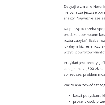
Decyzji o zmianie kieru
nie oznacza jeszcze por
analizy. Najważniejsze s
Na początku trzeba spoj
produktu, porzucone kosz
liczba zapytań, liczba
lokalnym biznesie liczy s
wizyt i powrotów klientó
Przykład jest prosty. Je
usług z marżą 300 zł, ka
sprzedaże, problem może 
Warto analizować szczeg
koszt pozyskania k
procent osób przec