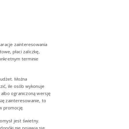
laracje zainteresowania
we, płaci zaliczkę,
onkretnym terminie
budżet. Można
zić, ile osób wykonuje
 albo ograniczoną wersję
się zainteresowanie, to
w promocję.
omysł jest świetny.
dopóki nie pojawia się