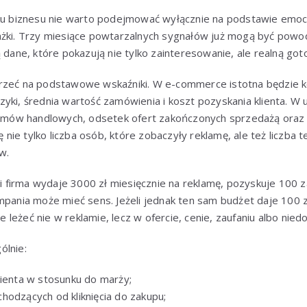
nku biznesu nie warto podejmować wyłącznie na podstawie emocj
ażki. Trzy miesiące powtarzalnych sygnałów już mogą być po
ą dane, które pokazują nie tylko zainteresowanie, ale realną go
rzeć na podstawowe wskaźniki. W e-commerce istotna będzie 
yki, średnia wartość zamówienia i koszt pozyskania klienta. W
 rozmów handlowych, odsetek ofert zakończonych sprzedażą or
ię nie tylko liczba osób, które zobaczyły reklamę, ale też liczba 
w.
śli firma wydaje 3000 zł miesięcznie na reklamę, pozyskuje 100 
mpania może mieć sens. Jeżeli jednak ten sam budżet daje 100 z
leżeć nie w reklamie, lecz w ofercie, cenie, zaufaniu albo nie
ólnie:
lienta w stosunku do marży;
hodzących od kliknięcia do zakupu;