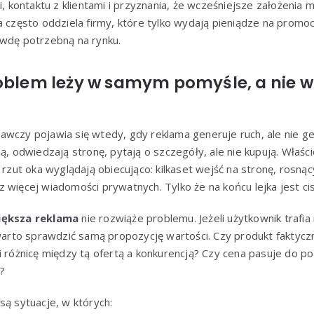
ontaktu z klientami i przyznania, że wcześniejsze założenia mo
a często oddziela firmy, które tylko wydają pieniądze na promoc
awdę potrzebną na rynku.
roblem leży w samym pomyśle, a nie w
wczy pojawia się wtedy, gdy reklama generuje ruch, ale nie ge
ą, odwiedzają stronę, pytają o szczegóły, ale nie kupują. Właści
y rzut oka wyglądają obiecująco: kilkaset wejść na stronę, rosną
 więcej wiadomości prywatnych. Tylko że na końcu lejka jest ci
iększa reklama
nie rozwiąże problemu. Jeżeli użytkownik trafia 
 warto sprawdzić samą propozycję wartości. Czy produkt faktycz
i różnicę między tą ofertą a konkurencją? Czy cena pasuje do poz
?
są sytuacje, w których: