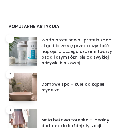
Widgets
POPULARNE ARTYKUŁY
1
Woda proteinowa i protein soda:
skąd bierze się przezroczystość
napoju, dlaczego czasem tworzy
osad i czym różni się od zwykłej
odżywki białkowej
2
Domowe spa – kule do kąpieli i
mydełka
3
Mała beżowa torebka – idealny
dodatek do każdej stylizacji