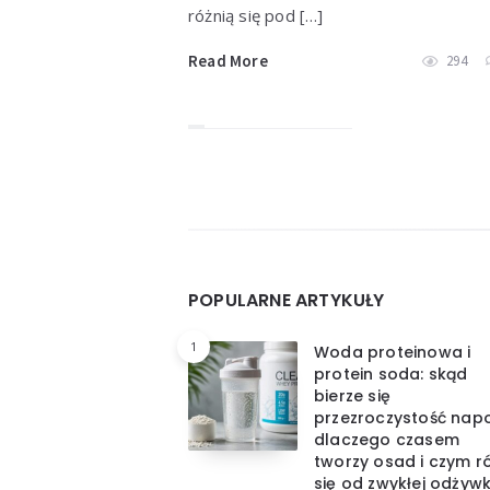
różnią się pod […]
Read More
294
Widgets
POPULARNE ARTYKUŁY
1
Woda proteinowa i
protein soda: skąd
bierze się
przezroczystość napo
dlaczego czasem
tworzy osad i czym ró
się od zwykłej odżywk