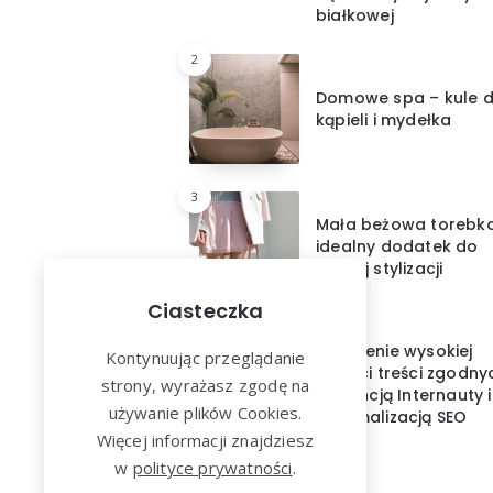
białkowej
2
Domowe spa – kule 
kąpieli i mydełka
3
Mała beżowa torebk
idealny dodatek do
każdej stylizacji
Ciasteczka
4
Tworzenie wysokiej
Kontynuując przeglądanie
jakości treści zgodny
strony, wyrażasz zgodę na
z intencją Internauty i
używanie plików Cookies.
optymalizacją SEO
Więcej informacji znajdziesz
w
polityce prywatności
.