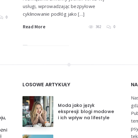
usługi, wprowadzając bezpyłowe
cyklinowanie podłóg jako […]
0
Read More
362
0
LOSOWE ARTYKUŁY
NA
Nas
Moda jako język
gdz
ekspresji: blogi modowe
Pub
ju,
i ich wpływ na lifestyle
tem
psy
żni
i
tek