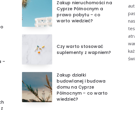
Zakup nieruchomości na
aut
Cyprze Północnym a
pas
prawo pobytu – co
warto wiedzieć?
nas
do
tes
atr
war
Czy warto stosować
każ
suplementy z wapniem?
świ
a –
Zakup działki
budowlanej i budowa
domu na Cyprze
Północnym – co warto
wiedzieć?
ch
 z