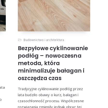
Budownictwo i architektura
Bezpyłowe cyklinowanie
podłóg – nowoczesna
metoda, która
minimalizuje bałagan i
oszczędza czas
ata
Tradycyjne cyklinowanie podłóg przez
lata budziło obawy o kurz, bałagan i
o
czasochłonność procesu. Współczesne
rozwiązania zmieniły jednak obraz tej