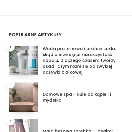
Widgets
POPULARNE ARTYKUŁY
1
Woda proteinowa i protein soda:
skąd bierze się przezroczystość
napoju, dlaczego czasem tworzy
osad i czym różni się od zwykłej
odżywki białkowej
2
Domowe spa – kule do kąpieli i
mydełka
3
Mała beżowa torebka – idealny