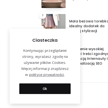
3
Mała beżowa torebk
idealny dodatek do
każdej stylizacji
Ciasteczka
4
Tworzenie wysokiej
Kontynuując przeglądanie
jakości treści zgodny
strony, wyrażasz zgodę na
z intencją Internauty i
używanie plików Cookies.
optymalizacją SEO
Więcej informacji znajdziesz
w
polityce prywatności
.
Ok