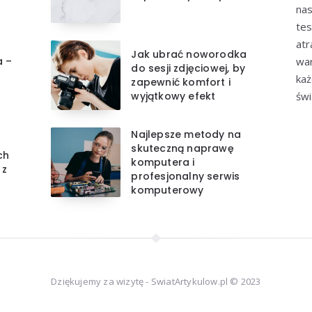
nas
tes
atr
Jak ubrać noworodka
a –
war
do sesji zdjęciowej, by
każ
zapewnić komfort i
wyjątkowy efekt
świ
Najlepsze metody na
skuteczną naprawę
ch
komputera i
 z
profesjonalny serwis
komputerowy
Dziękujemy za wizytę - SwiatArtykulow.pl © 2023