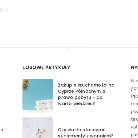
0
LOSOWE ARTYKUŁY
NA
Nas
Zakup nieruchomości na
gdz
Cyprze Północnym a
Pub
prawo pobytu – co
a
warto wiedzieć?
tem
psy
tek
aut
do
Czy warto stosować
pas
suplementy z wapniem?