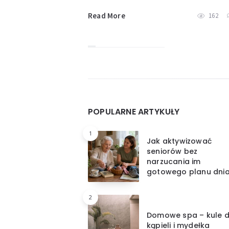
Read More
162
Widgets
POPULARNE ARTYKUŁY
1
Jak aktywizować
seniorów bez
narzucania im
gotowego planu dni
2
Domowe spa – kule 
kąpieli i mydełka