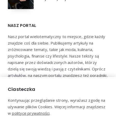
NASZ PORTAL
Nasz portal wielotematyczny to miejsce, gdzie każdy
znajdzie coś dla siebie. Publikujemy artykuły na
zróżnicowane tematy, takie jak moda, kulinaria,
psychologia, finanse czy lifestyle. Nasze teksty są
napisane przez doświadczonych autorów, którzy
dzielą się swoją wiedzą i pasją z czytelnikami. Oprócz
artykułów, na naszym portalu znajdziesz też poradniki,
testy, ciekawostki oraz wiele innych atrakcji. Nasz cel
to dostarczanie wartościowych treści i inspiracji dla
Ciasteczka
każdego, kto chce rozwijać się i poznawać świat.
Kontynuując przeglądanie strony, wyrażasz zgodę na
używanie plików Cookies. Więcej informacji znajdziesz
w
polityce prywatności
.