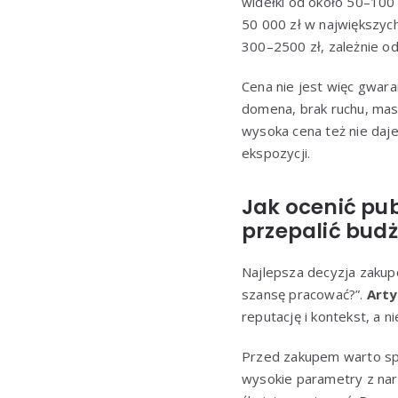
widełki od około 50–100
50 000 zł w największych
300–2500 zł, zależnie od 
Cena nie jest więc gwara
domena, brak ruchu, maso
wysoka cena też nie daje 
ekspozycji.
Jak ocenić pu
przepalić bud
Najlepsza decyzja zakupow
szansę pracować?”.
Arty
reputację i kontekst, a ni
Przed zakupem warto spra
wysokie parametry z nar