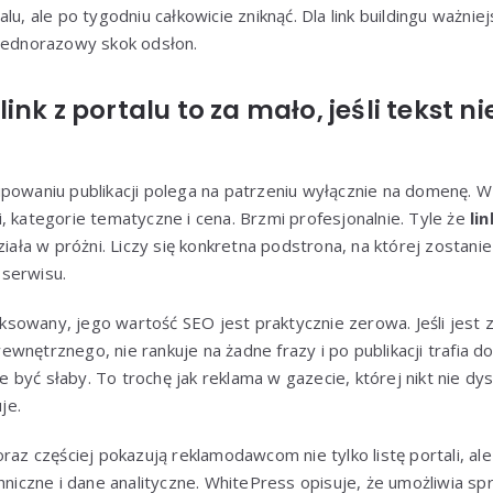
lu, ale po tygodniu całkowicie zniknąć. Dla link buildingu ważniej
 jednorazowy skok odsłon.
nk z portalu to za mało, jeśli tekst n
powaniu publikacji polega na patrzeniu wyłącznie na domenę. W 
, kategorie tematyczne i cena. Brzmi profesjonalnie. Tyle że
li
ziała w próżni. Liczy się konkretna podstrona, na której zostanie
serwisu.
deksowany, jego wartość SEO jest praktycznie zerowa. Jeśli jest 
wnętrznego, nie rankuje na żadne frazy i po publikacji trafia 
być słaby. To trochę jak reklama w gazecie, której nikt nie dys
je.
raz częściej pokazują reklamodawcom nie tylko listę portali, ale
hniczne i dane analityczne. WhitePress opisuje, że umożliwia sp