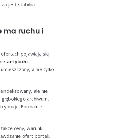
sza jest stabilna
ie ma ruchu i
ofertach pojawiają się
nk z artykułu
 umieszczony, a nie tylko
zaindeksowany, ale nie
do głębokiego archiwum,
trybuuje. Formalnie
 także ceny, warunki
rawdzanie ofert portali,