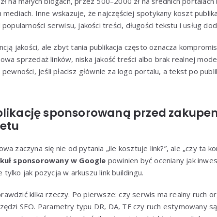
 zł na małych blogach, przez 500–2000 zł na średnich portalac
 mediach. Inne wskazuje, że najczęściej spotykany koszt publikac
popularności serwisu, jakości treści, długości tekstu i usług do
ncją jakości, ale zbyt tania publikacja często oznacza kompromi
wa sprzedaż linków, niska jakość treści albo brak realnej modera
pewności, jeśli płacisz głównie za logo portalu, a tekst po publi
blikację sponsorowaną przed zakupem
żetu
a zaczyna się nie od pytania „ile kosztuje link?”, ale „czy ta k
kuł sponsorowany w Google
powinien być oceniany jak inwe
e tylko jak pozycja w arkuszu link buildingu.
wdzić kilka rzeczy. Po pierwsze: czy serwis ma realny ruch org
zędzi SEO. Parametry typu DR, DA, TF czy ruch estymowany są