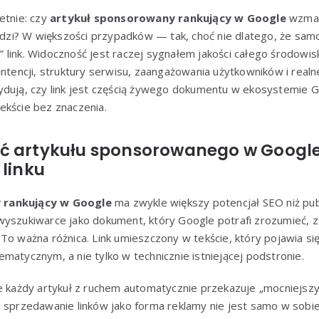
etnie: czy
artykuł sponsorowany rankujący w Google
wzmacn
widzi? W większości przypadków — tak, choć nie dlatego, że sam
link. Widoczność jest raczej sygnałem jakości całego środowiska
intencji, struktury serwisu, zaangażowania użytkowników i realne
ydują, czy link jest częścią żywego dokumentu w ekosystemie G
ekście bez znaczenia.
ć artykułu sponsorowanego w Google
 linku
 rankujący w Google
ma zwykle większy potencjał SEO niż pub
wyszukiwarce jako dokument, który Google potrafi zrozumieć, z
To ważna różnica. Link umieszczony w tekście, który pojawia się 
matycznym, a nie tylko w technicznie istniejącej podstronie.
e każdy artykuł z ruchem automatycznie przekazuje „mocniejszy” 
i sprzedawanie linków jako forma reklamy nie jest samo w sobi