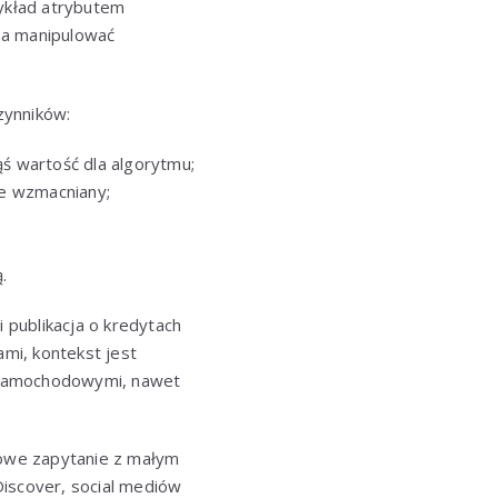
zykład atrybutem
 ma manipulować
zynników:
ś wartość dla algorytmu;
ie wzmacniany;
.
li publikacja o kredytach
ami, kontekst jest
mi samochodowymi, nawet
zowe zapytanie z małym
Discover, social mediów