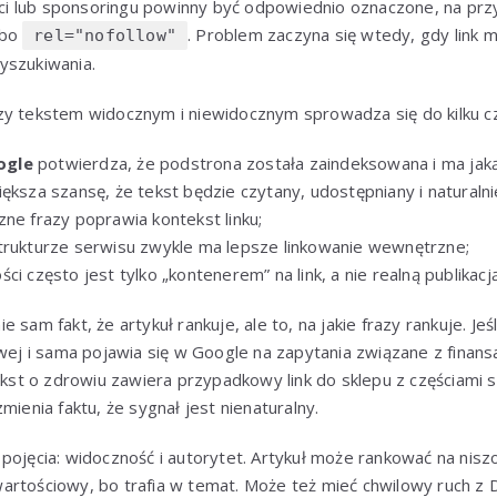
ości lub sponsoringu powinny być odpowiednio oznaczone, na pr
lbo
. Problem zaczyna się wtedy, gdy link
rel="nofollow"
yszukiwania.
zy tekstem widocznym i niewidocznym sprowadza się do kilku c
ogle
potwierdza, że podstrona została zaindeksowana i ma jaką
iększa szansę, że tekst będzie czytany, udostępniany i naturaln
zne frazy poprawia kontekst linku;
trukturze serwisu zwykle ma lepsze linkowanie wewnętrzne;
ci często jest tylko „kontenerem” na link, a nie realną publikacją
 sam fakt, że artykuł rankuje, ale to, na jakie frazy rankuje. Jeś
owej i sama pojawia się w Google na zapytania związane z finans
 tekst o zdrowiu zawiera przypadkowy link do sklepu z częścia
mienia faktu, że sygnał jest nienaturalny.
 pojęcia: widoczność i autorytet. Artykuł może rankować na nis
artościowy, bo trafia w temat. Może też mieć chwilowy ruch z 