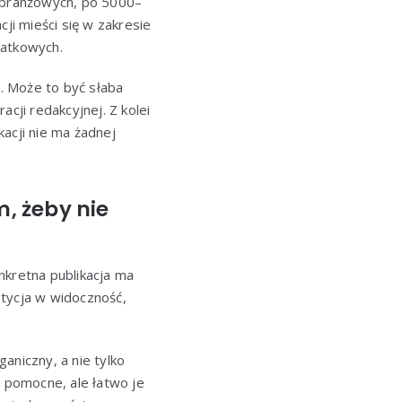
h branżowych, po 5000–
ji mieści się w zakresie
datkowych.
s. Może to być słaba
cji redakcyjnej. Z kolei
kacji nie ma żadnej
, żeby nie
onkretna publikacja ma
stycja w widoczność,
aniczny, a nie tylko
 pomocne, ale łatwo je