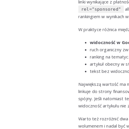
linki wynikające z płatn
a
rel="sponsored"
rankingiem w wynikach w
W praktyce różnica międ
widoczność w Go
ruch organiczny zw
ranking na tematyc
artykuł obecny w s
tekst bez widocznoś
Największą wartość ma nie
linkuje do strony finans
spójny. Jeśli natomiast
widoczność artykułu nie z
Warto też rozróżnić dwa
wolumenem i nadal być w