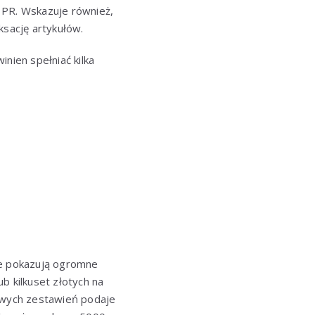
al PR. Wskazuje również,
ksację artykułów.
inien spełniać kilka
we pokazują ogromne
ub kilkuset złotych na
żowych zestawień podaje