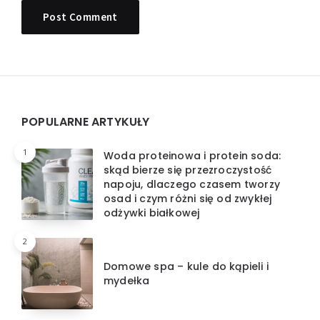
Widgets
POPULARNE ARTYKUŁY
1
Woda proteinowa i protein soda:
skąd bierze się przezroczystość
napoju, dlaczego czasem tworzy
osad i czym różni się od zwykłej
odżywki białkowej
2
Domowe spa – kule do kąpieli i
mydełka