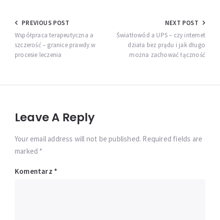
Nawigacja
PREVIOUS POST
NEXT POST
wpisu
Współpraca terapeutyczna a
Światłowód a UPS – czy internet
szczerość – granice prawdy w
działa bez prądu i jak długo
procesie leczenia
można zachować łączność
Leave A Reply
Your email address will not be published. Required fields are
marked *
Komentarz
*