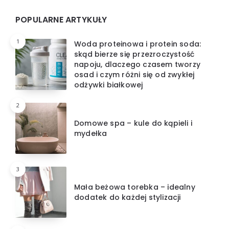
Widgets
POPULARNE ARTYKUŁY
1
Woda proteinowa i protein soda:
skąd bierze się przezroczystość
napoju, dlaczego czasem tworzy
osad i czym różni się od zwykłej
odżywki białkowej
2
Domowe spa – kule do kąpieli i
mydełka
3
Mała beżowa torebka – idealny
dodatek do każdej stylizacji