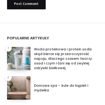
Widgets
POPULARNE ARTYKUŁY
1
Woda proteinowa i protein soda:
skąd bierze się przezroczystość
napoju, dlaczego czasem tworzy
osad i czym różni się od zwykłej
odżywki białkowej
2
Domowe spa – kule do kąpieli i
mydełka