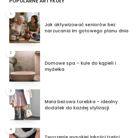
Widgets
POPULARNE ARTYKUŁY
1
Jak aktywizować seniorów bez
narzucania im gotowego planu dnia
2
Domowe spa – kule do kąpieli i
mydełka
3
Mała beżowa torebka – idealny
dodatek do każdej stylizacji
4
Tworzenie wysokiej jakości treści