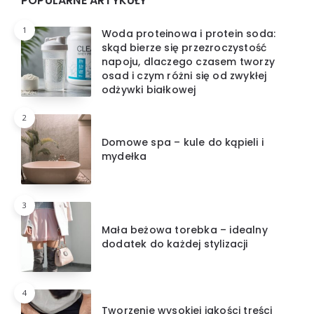
Widgets
POPULARNE ARTYKUŁY
1
Woda proteinowa i protein soda:
skąd bierze się przezroczystość
napoju, dlaczego czasem tworzy
osad i czym różni się od zwykłej
odżywki białkowej
2
Domowe spa – kule do kąpieli i
mydełka
3
Mała beżowa torebka – idealny
dodatek do każdej stylizacji
4
Tworzenie wysokiej jakości treści