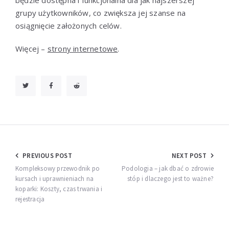
grupy użytkowników, co zwiększa jej szanse na
osiągnięcie założonych celów.
Więcej –
strony internetowe
.
Nawigacja
PREVIOUS POST
NEXT POST
wpisu
Kompleksowy przewodnik po
Podologia – jak dbać o zdrowie
kursach i uprawnieniach na
stóp i dlaczego jest to ważne?
koparki: Koszty, czas trwania i
rejestracja