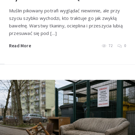
Przeczytaj więcej
Muślin pikowany potrafi wyglądać niewinnie, ale przy
szyciu szybko wychodzi, kto traktuje go jak zwykłą
bawełnę. Warstwy tkaniny, ocieplina i przeszycia lubią
przesuwać się pod […]
Read More
72
0
Jak przygotować logo do
nadruku na kalendarzu
reklamowym
Przeczytaj więcej