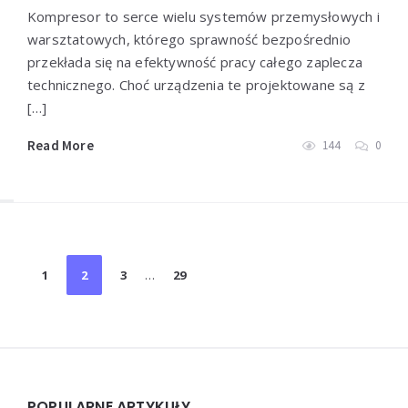
Kompresor to serce wielu systemów przemysłowych i
warsztatowych, którego sprawność bezpośrednio
przekłada się na efektywność pracy całego zaplecza
technicznego. Choć urządzenia te projektowane są z
[…]
Read More
144
0
Stronicowanie
1
2
3
…
29
wpisów
Widgets
POPULARNE ARTYKUŁY