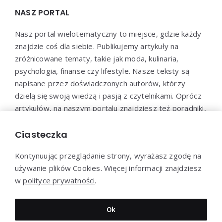
NASZ PORTAL
Nasz portal wielotematyczny to miejsce, gdzie każdy
znajdzie coś dla siebie. Publikujemy artykuły na
zróżnicowane tematy, takie jak moda, kulinaria,
psychologia, finanse czy lifestyle. Nasze teksty są
napisane przez doświadczonych autorów, którzy
dzielą się swoją wiedzą i pasją z czytelnikami. Oprócz
artykułów, na naszym portalu znajdziesz też poradniki,
testy, ciekawostki oraz wiele innych atrakcji. Nasz cel
to dostarczanie wartościowych treści i inspiracji dla
Ciasteczka
każdego, kto chce rozwijać się i poznawać świat.
Kontynuując przeglądanie strony, wyrażasz zgodę na
używanie plików Cookies. Więcej informacji znajdziesz
w
polityce prywatności
.
Dziękujemy za wizytę - SwiatArtykulow.pl © 2023
Ok