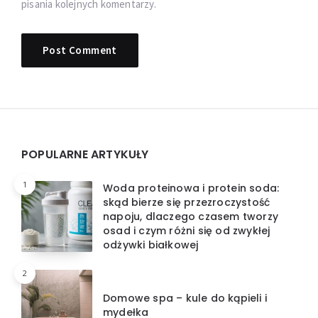
pisania kolejnych komentarzy.
Widgets
POPULARNE ARTYKUŁY
1
Woda proteinowa i protein soda:
skąd bierze się przezroczystość
napoju, dlaczego czasem tworzy
osad i czym różni się od zwykłej
odżywki białkowej
2
Domowe spa – kule do kąpieli i
mydełka