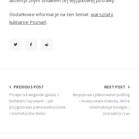
autentycznym smakiem tej wyjątkowej potrawy.
Dodatkowe informacje na ten temat:
warsztaty
kulinarne Poznań
.
Nawigacja
PREVIOUS POST
NEXT POST
wpisu
Przepis na wegański gulasz z
Bezpyłowe cyklinowanie podłóg
kotletami sojowymi – jak
– nowoczesna metoda, która
przygotować pełnowartościowe
minimalizuje bałagan i
i aromatyczne danie
oszczędza czas