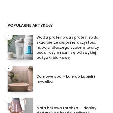
Widgets
POPULARNE ARTYKUŁY
1
Woda proteinowa i protein soda:
skąd bierze się przezroczystość
napoju, dlaczego czasem tworzy
osad i czym różni się od zwykłej
odżywki białkowej
2
Domowe spa – kule do kąpieli i
mydełka
3
Mała beżowa torebka – idealny
dodatek do każdej stylizacji